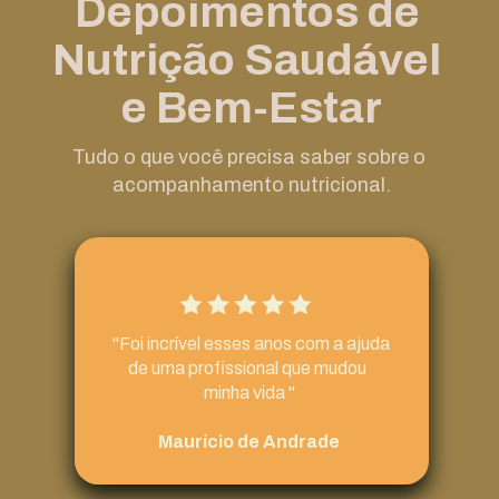
Depoimentos de 
pelo WhatsApp ou aplicativo para tirar 
dúvidas entre as consultas.
Nutrição Saudável 
e Bem-Estar
Tudo o que você precisa saber sobre o 
acompanhamento nutricional.
 "Foi incrível esses anos com a ajuda 
de uma profissional que mudou 
minha vida "
Maurício de Andrade